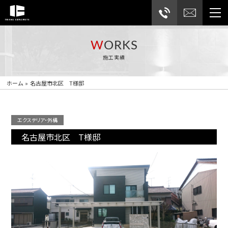
WORKS
施工実績
お問合せフォームはこちら
ホーム
»
名古屋市北区 T様邸
お電話でのお問合せ
052-761-7885
エクステリア・外構
名古屋市北区 T様邸